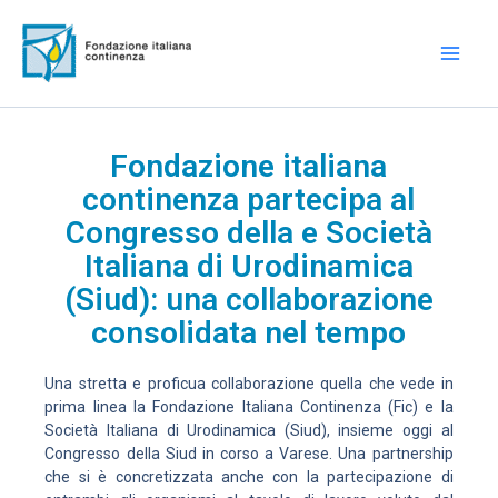
Vai
Mai
al
Men
contenuto
Fondazione italiana
continenza partecipa al
Congresso della e Società
Italiana di Urodinamica
(Siud): una collaborazione
consolidata nel tempo
Una stretta e proficua collaborazione quella che vede in
prima linea la Fondazione Italiana Continenza (Fic) e la
Società Italiana di Urodinamica (Siud), insieme oggi al
Congresso della Siud in corso a Varese. Una partnership
che si è concretizzata anche con la partecipazione di