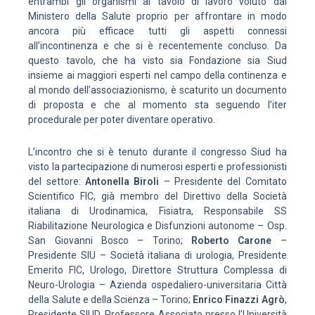
entrambi gli organismi al tavolo di lavoro voluto dal
Ministero della Salute proprio per affrontare in modo
ancora più efficace tutti gli aspetti connessi
all’incontinenza e che si è recentemente concluso. Da
questo tavolo, che ha visto sia Fondazione sia Siud
insieme ai maggiori esperti nel campo della continenza e
al mondo dell’associazionismo, è scaturito un documento
di proposta e che al momento sta seguendo l’iter
procedurale per poter diventare operativo.
L’incontro che si è tenuto durante il congresso Siud ha
visto la partecipazione di numerosi esperti e professionisti
del settore:
Antonella Biroli
– Presidente del Comitato
Scientifico FIC, già membro del Direttivo della Società
italiana di Urodinamica, Fisiatra, Responsabile SS
Riabilitazione Neurologica e Disfunzioni autonome – Osp.
San Giovanni Bosco – Torino;
Roberto Carone
–
Presidente SIU – Società italiana di urologia, Presidente
Emerito FIC, Urologo, Direttore Struttura Complessa di
Neuro-Urologia – Azienda ospedaliero-universitaria Città
della Salute e della Scienza – Torino;
Enrico Finazzi Agrò
,
Presidente SIUD, Professore Associato presso l’Università