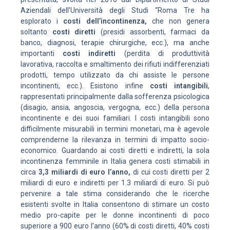
Aziendali dell’Università degli Studi “Roma Tre ha
esplorato i
costi dell’incontinenza,
che non genera
soltanto
costi diretti
(presidi assorbenti, farmaci da
banco, diagnosi, terapie chirurgiche, ecc.), ma anche
importanti
costi indiretti
(perdita di produttività
lavorativa, raccolta e smaltimento dei rifiuti indifferenziati
prodotti, tempo utilizzato da chi assiste le persone
incontinenti, ecc.). Esistono infine
costi intangibili
,
rappresentati principalmente dalla sofferenza psicologica
(disagio, ansia, angoscia, vergogna, ecc.) della persona
incontinente e dei suoi familiari. I costi intangibili sono
difficilmente misurabili in termini monetari, ma è agevole
comprenderne la rilevanza in termini di impatto socio-
economico. Guardando ai costi diretti e indiretti, la sola
incontinenza femminile in Italia genera costi stimabili in
circa
3,3 miliardi di euro l’anno,
di cui costi diretti per 2
miliardi di euro e indiretti per 1.3 miliardi di euro. Si può
pervenire a tale stima considerando che le ricerche
esistenti svolte in Italia consentono di stimare un costo
medio pro-capite per le donne incontinenti di poco
superiore a 900 euro l’anno (60% di costi diretti, 40% costi