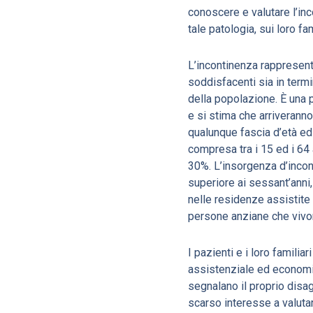
conoscere e valutare l’inc
tale patologia, sui loro fa
L’incontinenza rappresent
soddisfacenti sia in termi
della popolazione. È una p
e si stima che arriverann
qualunque fascia d’età ed
compresa tra i 15 ed i 64 
30%. L’insorgenza d’incont
superiore ai sessant’anni, 
nelle residenze assistite 
persone anziane che vivon
I pazienti e i loro famili
assistenziale ed economico
segnalano il proprio disa
scarso interesse a valutar