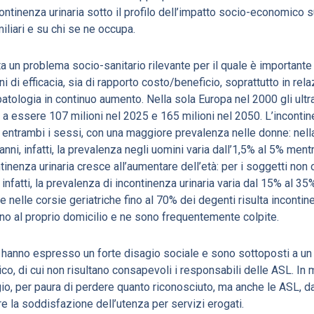
ontinenza urinaria sotto il profilo dell’impatto socio-economico 
miliari e su chi se ne occupa.
a un problema socio-sanitario rilevante per il quale è importante
ni di efficacia, sia di rapporto costo/beneficio, soprattutto in rel
atologia in continuo aumento. Nella sola Europa nel 2000 gli ultr
o a essere 107 milioni nel 2025 e 165 milioni nel 2050. L’inconti
 entrambi i sessi, con una maggiore prevalenza nelle donne: nell
anni, infatti, la prevalenza negli uomini varia dall’1,5% al 5% men
inenza urinaria cresce all’aumentare dell’età: per i soggetti non 
infatti, la prevalenza di incontinenza urinaria varia dal 15% al 35
e nelle corsie geriatriche fino al 70% dei degenti risulta incontin
o al proprio domicilio e ne sono frequentemente colpite.
ari hanno espresso un forte disagio sociale e sono sottoposti a un
, di cui non risultano consapevoli i responsabili delle ASL. In mo
gio, per paura di perdere quanto riconosciuto, ma anche le ASL, d
e la soddisfazione dell’utenza per servizi erogati.