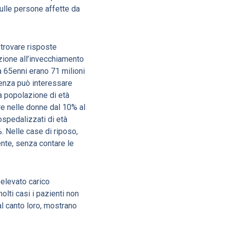
sulle persone affette da
 trovare risposte
azione all’invecchiamento
a 65enni erano 71 milioni
nenza può interessare
a popolazione di età
tre nelle donne dal 10% al
ospedalizzati di età
%. Nelle case di riposo,
ente, senza contare le
 elevato carico
lti casi i pazienti non
al canto loro, mostrano