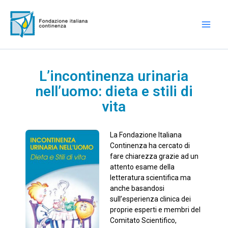
Vai
Mai
al
Men
contenuto
L’incontinenza urinaria
nell’uomo: dieta e stili di
vita
La Fondazione Italiana
Continenza ha cercato di
fare chiarezza grazie ad un
attento esame della
letteratura scientifica ma
anche basandosi
sull’esperienza clinica dei
proprie esperti e membri del
Comitato Scientifico,