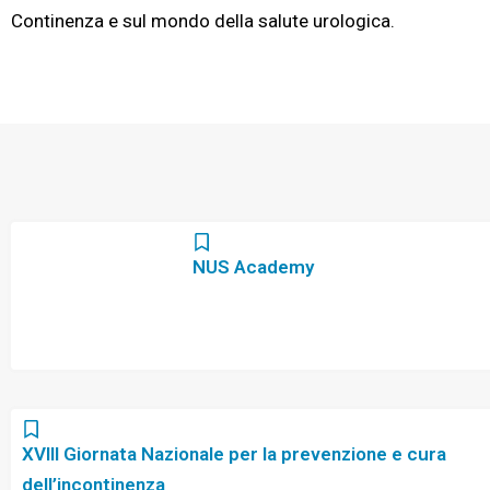
Continenza e sul mondo della salute urologica.
P
P
P
P
P
a
a
a
a
a
NUS Academy
g
g
g
g
g
i
i
i
i
i
n
n
n
n
n
a
a
a
a
a
XVIII Giornata Nazionale per la prevenzione e cura
dell’incontinenza